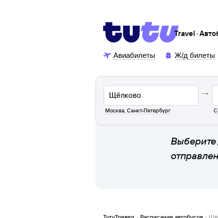
Travel · Авт
Авиабилеты
Ж/д билеты
Москва
,
Санкт-Петербург
С
Выберите 
отправле
ТутуТревел
·
Расписание автобусов
·
Щё