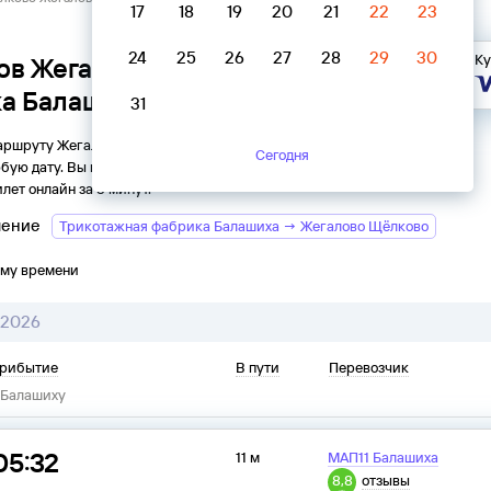
17
18
19
20
21
22
23
24
25
26
27
28
29
30
Ку
сов Жегалово Щёлково →
ка Балашиха
31
маршруту Жегалово Щёлково - Трикотажная фабрика
Сегодня
бую дату. Вы можете узнать точное расписание на 2026
лет онлайн за 5 минут.
ление
Трикотажная фабрика Балашиха → Жегалово Щёлково
ому времени
 2026
рибытие
В пути
Перевозчик
Балашиху
05:32
11 м
МАП11 Балашиха
8,8
отзывы