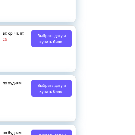
вт
,
ср
,
чт
,
пт
,
Выбрать дату и
сб
купить билет
по будням
Выбрать дату и
купить билет
по будням