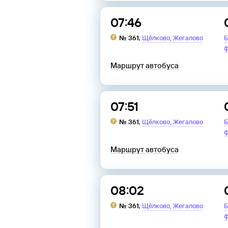
07:46
,
№
361
,
Щёлково
Жегалово
Б
ф
Маршрут автобуса
07:51
,
№
361
,
Щёлково
Жегалово
Б
ф
Маршрут автобуса
08:02
,
№
361
,
Щёлково
Жегалово
Б
ф