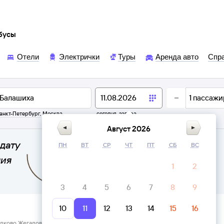
обусы
Отели
Электрички
Туры
Аренда авто
Спр
1
пассажи
анкт-Петербург
,
Москва
сегодня,
завтра
Август 2026
дату
ПН
ВТ
СР
ЧТ
ПТ
СБ
ВС
ния
1
2
3
4
5
6
7
8
9
10
11
12
13
14
15
16
лково Жегалово → Балашиха Трикотажная фабрика