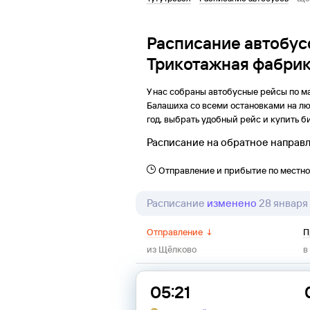
Расписание автобу
Трикотажная фабри
У нас собраны автобусные рейсы по 
Балашиха со всеми остановками на лю
год, выбрать удобный рейс и купить би
Расписание на обратное направ
Отправление и прибытие по местн
Расписание
изменено
28 января
Отправление
↓
П
из
Щёлково
в
05:21