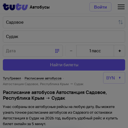
Автобусы
Войти
1
пасс
Найти билеты
ТутуТревел
·
Расписание автобусов
·
Автостанция Садовое, Республика Крым → Судак
Расписание автобусов Автостанция Садовое,
Республика Крым → Судак
У нас собраны все автобусные рейсы на любую дату. Вы можете
узнать точное расписание автобусов из
Садового
от
остановки
Автостанция
в
Судак
на
2026
год, выбрать удобный рейс и купить
билет онлайн за 5 минут.