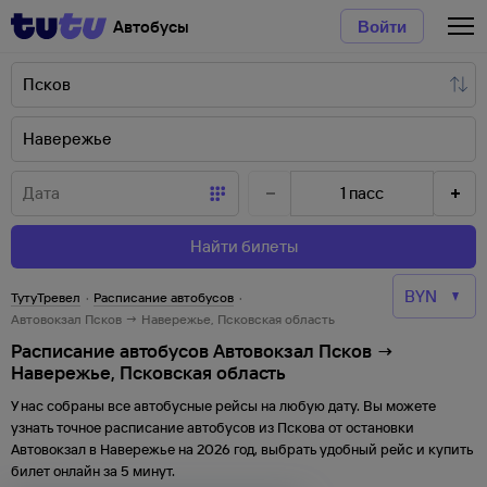
Автобусы
Войти
1
пасс
Найти билеты
ТутуТревел
·
Расписание автобусов
·
Автовокзал Псков → Навережье, Псковская область
Расписание автобусов Автовокзал Псков →
Навережье, Псковская область
У нас собраны все автобусные рейсы на любую дату. Вы можете
узнать точное расписание автобусов из
Пскова
от
остановки
Автовокзал
в
Навережье
на
2026
год, выбрать удобный рейс и купить
билет онлайн за 5 минут.