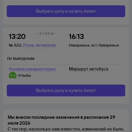
Выбрать дату и купить билет
2 ч 53 м
13:20
16:13
,
№
522
,
Псков
Автовокзал
Навережье
,
ост. Навережье
по выходным
Маршрут автобуса
Псковпассажиравтотранс
8,8
отзывы
Выбрать дату и купить билет
Мы внесли последние изменения в расписание 29
июля 2026
С тех пор, насколько нам известно, изменений не было.