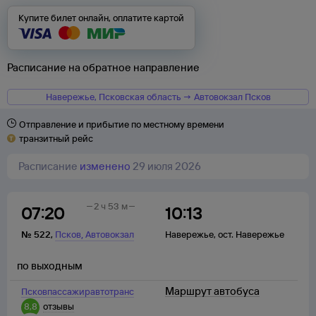
Купите билет онлайн, оплатите картой
Расписание на обратное направление
Навережье, Псковская область → Автовокзал Псков
Отправление и прибытие по местному времени
транзитный рейс
Расписание
изменено
29 июля 2026
2 ч 53 м
07:20
10:13
,
№
522
,
Псков
Автовокзал
Навережье
,
ост. Навережье
по выходным
Маршрут автобуса
Псковпассажиравтотранс
8,8
отзывы