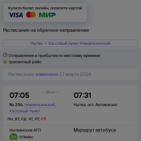
Купите билет онлайн, оплатите картой
Расписание на обратное направление
Нытва → Кассовый пункт Новоильинский
Отправление и прибытие по местному времени
транзитный рейс
Расписание
изменено
27 марта 2026
26 м
07:05
07:31
,
№
256
,
Новоильинский
Нытва
,
ост. Автовокзал
Кассовый пункт
пн
,
вт
,
ср
,
чт
,
пт
,
сб
Маршрут автобуса
Нытвенское АТП
9,6
отзывы