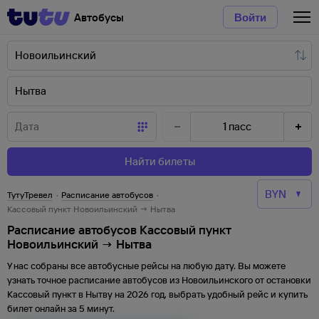
Автобусы
Войти
1
пасс
Найти билеты
ТутуТревел
·
Расписание автобусов
·
Кассовый пункт Новоильинский → Нытва
Расписание автобусов Кассовый пункт
Новоильинский → Нытва
У нас собраны все автобусные рейсы на любую дату. Вы можете
узнать точное расписание автобусов из
Новоильинского
от
остановки
Кассовый пункт
в
Нытву
на
2026
год, выбрать удобный рейс и купить
билет онлайн за 5 минут.