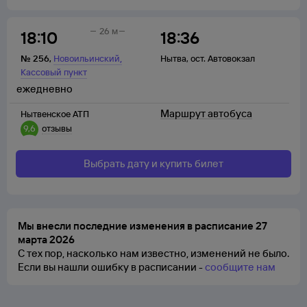
26 м
18:10
18:36
,
№
256
,
Новоильинский
Нытва
,
ост. Автовокзал
Кассовый пункт
ежедневно
Маршрут автобуса
Нытвенское АТП
9,6
отзывы
Выбрать дату и купить билет
Мы внесли последние изменения в расписание 27
марта 2026
С тех пор, насколько нам известно, изменений не было.
Если вы нашли ошибку в расписании -
сообщите нам