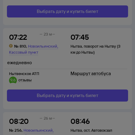
Выбрать дату и купить билет
23 м
07:22
07:45
,
№
810
,
Новоильинский
Нытва
,
поворот на Нытву (3
Кассовый пункт
км до Нытвы)
ежедневно
Маршрут автобуса
Нытвенское АТП
9,6
отзывы
Выбрать дату и купить билет
26 м
08:20
08:46
,
№
256
,
Новоильинский
Нытва
,
ост. Автовокзал