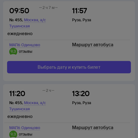
2 ч 7 м
09:50
11:57
,
№
455
,
Москва
а/с
Руза
,
Руза
Тушинская
ежедневно
Маршрут автобуса
МАП6 Одинцово
9,3
отзывы
Выбрать дату и купить билет
2 ч
11:20
13:20
,
№
455
,
Москва
а/с
Руза
,
Руза
Тушинская
ежедневно
Маршрут автобуса
МАП6 Одинцово
9,3
отзывы