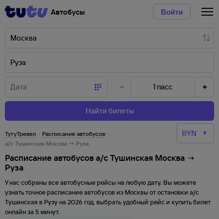
Автобусы
Войти
1
пасс
Найти билеты
ТутуТревел
·
Расписание автобусов
·
а/с Тушинская Москва → Руза
Расписание автобусов а/с Тушинская Москва →
Руза
У нас собраны все автобусные рейсы на любую дату. Вы можете
узнать точное расписание автобусов из
Москвы
от
остановки
а/с
Тушинская
в
Рузу
на
2026
год, выбрать удобный рейс и купить билет
онлайн за 5 минут.