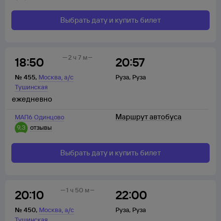
Выбрать дату и купить билет
2 ч 7 м
18:50
20:57
,
№
455
,
Москва
а/с
Руза
,
Руза
Тушинская
ежедневно
Маршрут автобуса
МАП6 Одинцово
9,3
отзывы
Выбрать дату и купить билет
1 ч 50 м
20:10
22:00
,
№
450
,
Москва
а/с
Руза
,
Руза
Тушинская