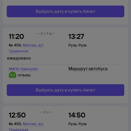
Выбрать дату и купить билет
2 ч 7 м
11:20
13:27
,
№
455
,
Москва
а/с
Руза
,
Руза
Тушинская
ежедневно
Маршрут автобуса
МАП6 Одинцово
9,3
отзывы
Выбрать дату и купить билет
2 ч
12:50
14:50
,
№
455
,
Москва
а/с
Руза
,
Руза
Тушинская