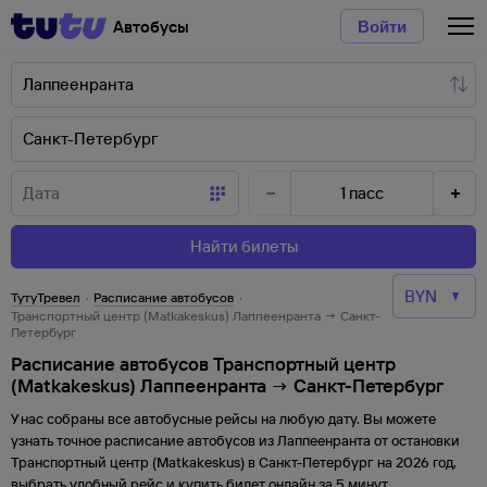
Автобусы
Войти
1
пасс
Найти билеты
ТутуТревел
·
Расписание автобусов
·
Транспортный центр (Matkakeskus) Лаппеенранта → Санкт-
Петербург
Расписание автобусов Транспортный центр
(Matkakeskus) Лаппеенранта → Санкт-Петербург
У нас собраны все автобусные рейсы на любую дату. Вы можете
узнать точное расписание автобусов из
Лаппеенранта
от
остановки
Транспортный центр (Matkakeskus)
в
Санкт-Петербург
на
2026
год,
выбрать удобный рейс и купить билет онлайн за 5 минут.