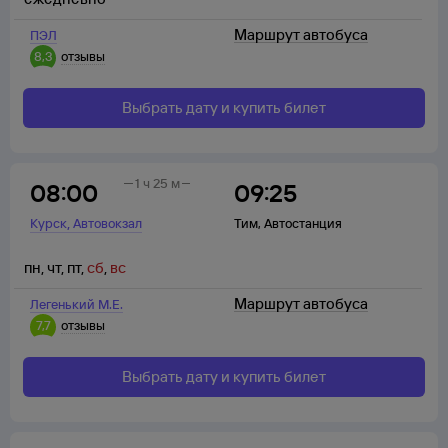
Маршрут автобуса
ПЭЛ
8,3
отзывы
Выбрать дату и купить билет
1 ч 25 м
08:00
09:25
,
Курск
Автовокзал
Тим
,
Автостанция
пн
,
чт
,
пт
,
сб
,
вс
Маршрут автобуса
Легенький М.Е.
7,7
отзывы
Выбрать дату и купить билет