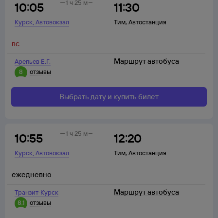
1 ч 25 м
10:05
11:30
,
Курск
Автовокзал
Тим
,
Автостанция
вс
Маршрут автобуса
Арепьев Е.Г.
8
отзывы
Выбрать дату и купить билет
1 ч 25 м
10:55
12:20
,
Курск
Автовокзал
Тим
,
Автостанция
ежедневно
Маршрут автобуса
Транзит-Курск
8,1
отзывы