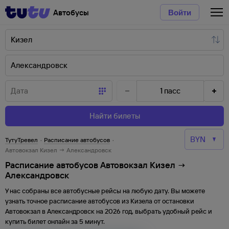
Автобусы
Войти
1
пасс
Найти билеты
ТутуТревел
·
Расписание автобусов
·
Автовокзал Кизел → Александровск
Расписание автобусов Автовокзал Кизел →
Александровск
У нас собраны все автобусные рейсы на любую дату. Вы можете
узнать точное расписание автобусов из
Кизела
от
остановки
Автовокзал
в
Александровск
на
2026
год, выбрать удобный рейс и
купить билет онлайн за 5 минут.