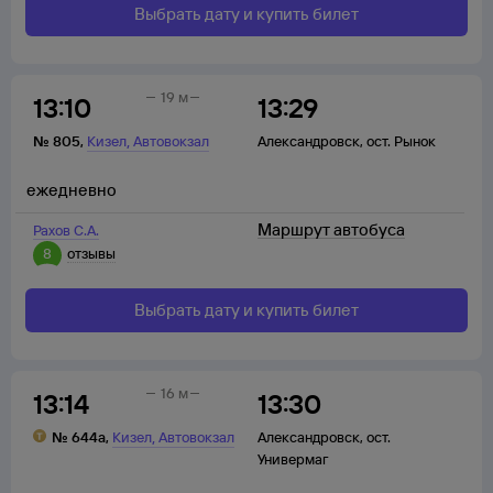
Выбрать дату и купить билет
19 м
13:10
13:29
,
№
805
,
Кизел
Автовокзал
Александровск
,
ост. Рынок
ежедневно
Маршрут автобуса
Рахов С.А.
8
отзывы
Выбрать дату и купить билет
16 м
13:14
13:30
,
№
644а
,
Кизел
Автовокзал
Александровск
,
ост.
Универмаг