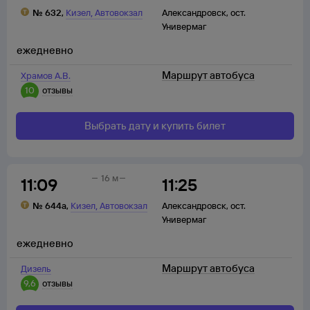
,
№
632
,
Кизел
Автовокзал
Александровск
,
ост.
Универмаг
ежедневно
Маршрут автобуса
Храмов А.В.
10
отзывы
Выбрать дату и купить билет
16 м
11:09
11:25
,
№
644а
,
Кизел
Автовокзал
Александровск
,
ост.
Универмаг
ежедневно
Маршрут автобуса
Дизель
9,6
отзывы