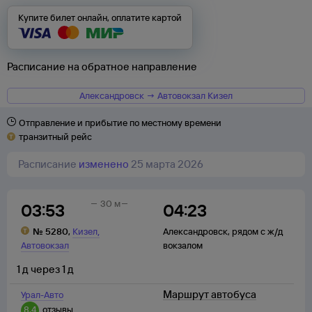
Купите билет онлайн, оплатите картой
Расписание на обратное направление
Александровск → Автовокзал Кизел
Отправление и прибытие по местному времени
транзитный рейс
Расписание
изменено
25 марта 2026
30 м
03:53
04:23
,
№
5280
,
Кизел
Александровск
,
рядом с ж/д
Автовокзал
вокзалом
1
д
через
1
д
Маршрут автобуса
Урал-Авто
8,4
отзывы