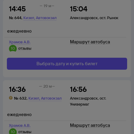
19 м
14:45
15:04
,
№
644
,
Кизел
Автовокзал
Александровск
,
ост. Рынок
ежедневно
Маршрут автобуса
Храмов А.В.
10
отзывы
Выбрать дату и купить билет
20 м
16:36
16:56
,
№
632
,
Кизел
Автовокзал
Александровск
,
ост.
Универмаг
ежедневно
Маршрут автобуса
Храмов А.В.
10
отзывы