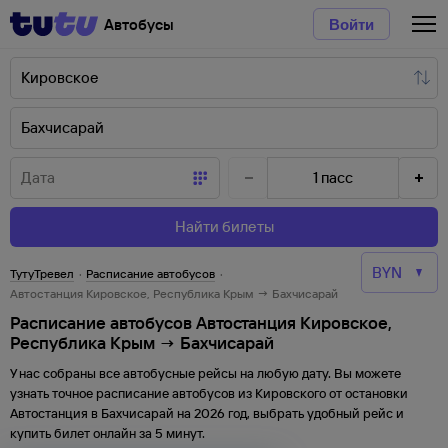
Автобусы
Войти
1
пасс
Найти билеты
ТутуТревел
·
Расписание автобусов
·
Автостанция Кировское, Республика Крым → Бахчисарай
Расписание автобусов Автостанция Кировское,
Республика Крым → Бахчисарай
У нас собраны все автобусные рейсы на любую дату. Вы можете
узнать точное расписание автобусов из
Кировского
от
остановки
Автостанция
в
Бахчисарай
на
2026
год, выбрать удобный рейс и
купить билет онлайн за 5 минут.