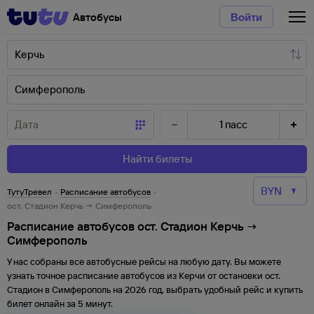
Автобусы
Войти
1
пасс
Найти билеты
ТутуТревел
·
Расписание автобусов
·
ост. Стадион Керчь → Симферополь
Расписание автобусов ост. Стадион Керчь →
Симферополь
У нас собраны все автобусные рейсы на любую дату. Вы можете
узнать точное расписание автобусов из
Керчи
от
остановки
ост.
Стадион
в
Симферополь
на
2026
год, выбрать удобный рейс и купить
билет онлайн за 5 минут.