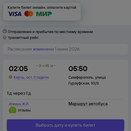
Купите билет онлайн, оплатите картой
Отправление и прибытие по местному времени
транзитный рейс
Расписание
изменено
1 июня 2026
3 ч 45 м
02:05
05:50
,
Керчь
ост. Стадион
Симферополь
,
улица
Гурзуфская, 10/3
1
д
через
1
д
Маршрут автобуса
Атиева Ж.Р.
7,7
отзывы
Выбрать дату и купить билет