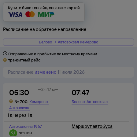
Купите билет онлайн, оплатите картой
Расписание на обратное направление
Белово → Автовокзал Кемерово
Отправление и прибытие по местному времени
транзитный рейс
Расписание
изменено
11 июля 2026
2 ч 17 м
05:30
07:47
,
,
№
700
,
Кемерово
Белово
Автовокзал
Автовокзал
1
д
через
1
д
Маршрут автобуса
Автоколонна 1967
9,1
отзывы