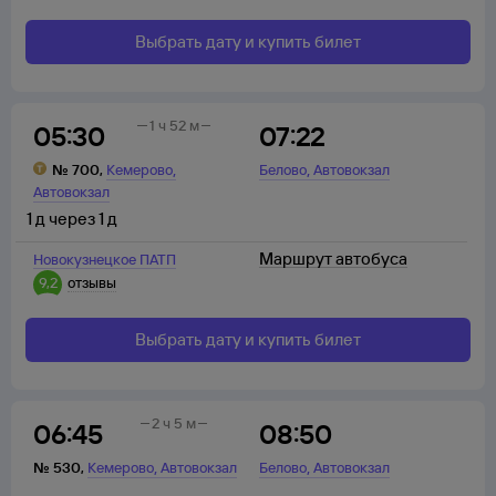
Выбрать дату и купить билет
1 ч 52 м
05:30
07:22
,
,
№
700
,
Кемерово
Белово
Автовокзал
Автовокзал
1
д
через
1
д
Маршрут автобуса
Новокузнецкое ПАТП
9,2
отзывы
Выбрать дату и купить билет
2 ч 5 м
06:45
08:50
,
,
№
530
,
Кемерово
Автовокзал
Белово
Автовокзал