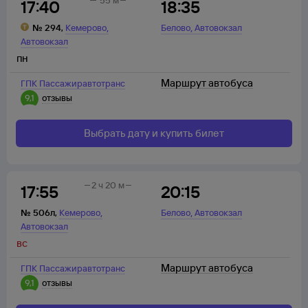
55 м
17:40
18:35
,
,
№
294
,
Кемерово
Белово
Автовокзал
Автовокзал
пн
Маршрут автобуса
ГПК Пассажиравтотранс
9,1
отзывы
Выбрать дату и купить билет
2 ч 20 м
17:55
20:15
,
,
№
506л
,
Кемерово
Белово
Автовокзал
Автовокзал
вс
Маршрут автобуса
ГПК Пассажиравтотранс
9,1
отзывы