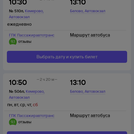
10:30
13:10
,
,
№
510л
,
Кемерово
Белово
Автовокзал
Автовокзал
ежедневно
Маршрут автобуса
ГПК Пассажиравтотранс
9,1
отзывы
Выбрать дату и купить билет
2 ч 20 м
10:50
13:10
,
,
№
506л
,
Кемерово
Белово
Автовокзал
Автовокзал
пн
,
вт
,
ср
,
чт
,
сб
Маршрут автобуса
ГПК Пассажиравтотранс
9,1
отзывы