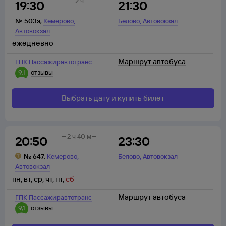
2 ч
19:30
21:30
,
,
№
503э
,
Кемерово
Белово
Автовокзал
Автовокзал
ежедневно
Маршрут автобуса
ГПК Пассажиравтотранс
9,1
отзывы
Выбрать дату и купить билет
2 ч 40 м
20:50
23:30
,
,
№
647
,
Кемерово
Белово
Автовокзал
Автовокзал
пн
,
вт
,
ср
,
чт
,
пт
,
сб
Маршрут автобуса
ГПК Пассажиравтотранс
9,1
отзывы