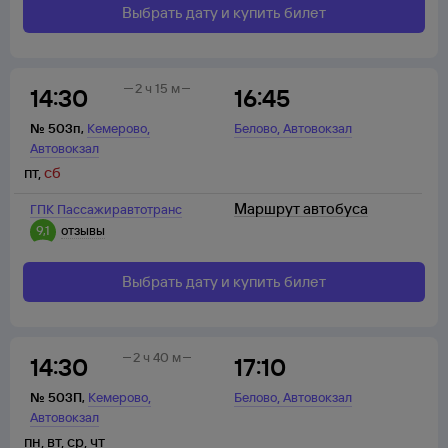
Выбрать дату и купить билет
2 ч 15 м
14:30
16:45
,
,
№
503п
,
Кемерово
Белово
Автовокзал
Автовокзал
пт
,
сб
Маршрут автобуса
ГПК Пассажиравтотранс
9,1
отзывы
Выбрать дату и купить билет
2 ч 40 м
14:30
17:10
,
,
№
503П
,
Кемерово
Белово
Автовокзал
Автовокзал
пн
,
вт
,
ср
,
чт