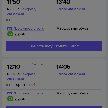
11:50
13:40
,
,
№
503э
,
Кемерово
Белово
Автовокзал
Автовокзал
пн
Маршрут автобуса
ГПК Пассажиравтотранс
9,1
отзывы
Выбрать дату и купить билет
1 ч 55 м
12:10
14:05
,
,
№
532б
,
Кемерово
Белово
Автовокзал
Автовокзал
пн
,
вт
,
ср
,
чт
,
пт
,
сб
Маршрут автобуса
ГПК Пассажиравтотранс
9,1
отзывы