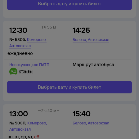
Выбрать дату и купить билет
1 ч 55 м
12:30
14:25
,
,
№
530б
,
Кемерово
Белово
Автовокзал
Автовокзал
ежедневно
Маршрут автобуса
Новокузнецкое ПАТП
9,2
отзывы
Выбрать дату и купить билет
2 ч 40 м
13:00
15:40
,
,
№
503П
,
Кемерово
Белово
Автовокзал
Автовокзал
пн
,
вт
,
ср
,
чт
,
сб