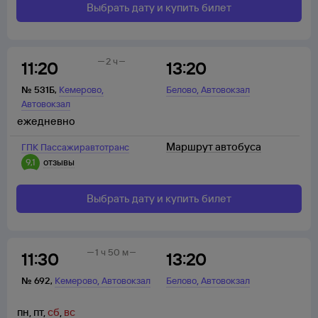
Выбрать дату и купить билет
2 ч
11:20
13:20
,
,
№
531Б
,
Кемерово
Белово
Автовокзал
Автовокзал
ежедневно
Маршрут автобуса
ГПК Пассажиравтотранс
9,1
отзывы
Выбрать дату и купить билет
1 ч 50 м
11:30
13:20
,
,
№
692
,
Кемерово
Автовокзал
Белово
Автовокзал
пн
,
пт
,
сб
,
вс