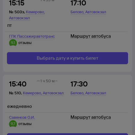
15:15
17:10
,
,
№
503э
,
Кемерово
Белово
Автовокзал
Автовокзал
пт
Маршрут автобуса
ГПК Пассажиравтотранс
9,1
отзывы
Выбрать дату и купить билет
1 ч 50 м
15:40
17:30
,
,
№
510
,
Кемерово
Автовокзал
Белово
Автовокзал
ежедневно
Маршрут автобуса
Савенков О.И.
9,7
отзывы