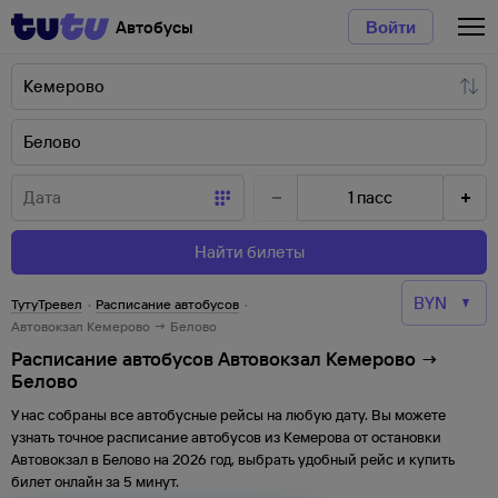
Автобусы
Войти
1
пасс
Найти билеты
ТутуТревел
·
Расписание автобусов
·
Автовокзал Кемерово → Белово
Расписание автобусов Автовокзал Кемерово →
Белово
У нас собраны все автобусные рейсы на любую дату. Вы можете
узнать точное расписание автобусов из
Кемерова
от
остановки
Автовокзал
в
Белово
на
2026
год, выбрать удобный рейс и купить
билет онлайн за 5 минут.