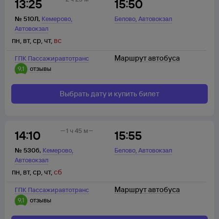
13:25
15:50
,
,
№
510Л
,
Кемерово
Белово
Автовокзал
Автовокзал
пн
,
вт
,
ср
,
чт
,
вс
Маршрут автобуса
ГПК Пассажиравтотранс
9,1
отзывы
Выбрать дату и купить билет
1 ч 45 м
14:10
15:55
,
,
№
530б
,
Кемерово
Белово
Автовокзал
Автовокзал
пн
,
вт
,
ср
,
чт
,
сб
Маршрут автобуса
ГПК Пассажиравтотранс
9,1
отзывы