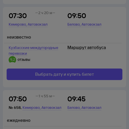
2 ч 20 м
07:30
09:50
,
,
Кемерово
Автовокзал
Белово
Автовокзал
неизвестно
Маршрут автобуса
Кузбасские междугородные
перевозки
9,2
отзывы
Выбрать дату и купить билет
1 ч 55 м
07:50
09:45
,
,
№
658
,
Кемерово
Автовокзал
Белово
Автовокзал
ежедневно