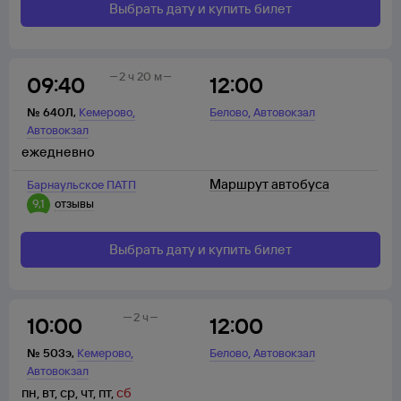
Выбрать дату и купить билет
2 ч 20 м
09:40
12:00
,
,
№
640Л
,
Кемерово
Белово
Автовокзал
Автовокзал
ежедневно
Маршрут автобуса
Барнаульское ПАТП
9,1
отзывы
Выбрать дату и купить билет
2 ч
10:00
12:00
,
,
№
503э
,
Кемерово
Белово
Автовокзал
Автовокзал
пн
,
вт
,
ср
,
чт
,
пт
,
сб