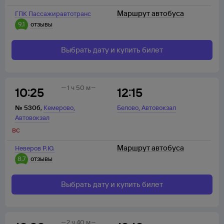
Маршрут автобуса
ГПК Пассажиравтотранс
9,1
отзывы
Выбрать дату и купить билет
1 ч 50 м
10:25
12:15
,
,
№
530б
,
Кемерово
Белово
Автовокзал
Автовокзал
вс
Маршрут автобуса
Неверов Р.Ю.
8,7
отзывы
Выбрать дату и купить билет
2 ч 40 м