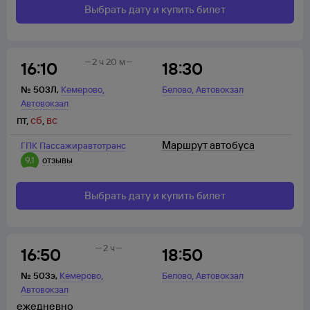
Выбрать дату и купить билет
2 ч 20 м
16:10
18:30
,
,
№
503Л
,
Кемерово
Белово
Автовокзал
Автовокзал
пт
,
сб
,
вс
Маршрут автобуса
ГПК Пассажиравтотранс
9,1
отзывы
Выбрать дату и купить билет
2 ч
16:50
18:50
,
,
№
503э
,
Кемерово
Белово
Автовокзал
Автовокзал
ежедневно