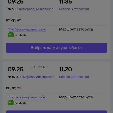
09:25
11:35
,
,
№
510
,
Кемерово
Автовокзал
Белово
Автовокзал
вт
,
ср
,
чт
Маршрут автобуса
ГПК Пассажиравтотранс
9,1
отзывы
Выбрать дату и купить билет
1 ч 55 м
09:25
11:20
,
,
№
570
,
Кемерово
Автовокзал
Белово
Автовокзал
пн
,
пт
,
сб
Маршрут автобуса
ГПК Пассажиравтотранс
9,1
отзывы