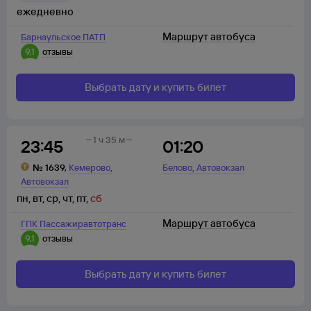
ежедневно
Маршрут автобуса
Барнаульское ПАТП
9,1
отзывы
Выбрать дату и купить билет
1 ч 35 м
23:45
01:20
,
,
№
1639
,
Кемерово
Белово
Автовокзал
Автовокзал
пн
,
вт
,
ср
,
чт
,
пт
,
сб
Маршрут автобуса
ГПК Пассажиравтотранс
9,1
отзывы
Выбрать дату и купить билет