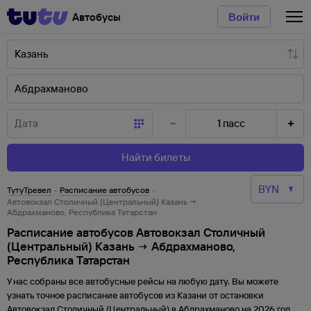
Автобусы
Войти
1
пасс
Найти билеты
ТутуТревел
·
Расписание автобусов
·
Автовокзал Столичный (Центральный) Казань →
Абдрахманово, Республика Татарстан
Расписание автобусов Автовокзал Столичный
(Центральный) Казань → Абдрахманово,
Республика Татарстан
У нас собраны все автобусные рейсы на любую дату. Вы можете
узнать точное расписание автобусов из
Казани
от
остановки
Автовокзал Столичный (Центральный)
в
Абдрахманово
на
2026
год,