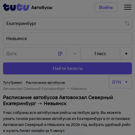
Автобусы
Войти
1
пасс
Найти билеты
ТутуТревел
·
Расписание автобусов
·
Автовокзал Северный Екатеринбург → Невьянск
Расписание автобусов Автовокзал Северный
Екатеринбург → Невьянск
У нас собраны все автобусные рейсы на любую дату. Вы можете
узнать точное расписание автобусов из
Екатеринбурга
от
остановки
Автовокзал Северный
в
Невьянск
на
2026
год, выбрать удобный рейс
и купить билет онлайн за 5 минут.