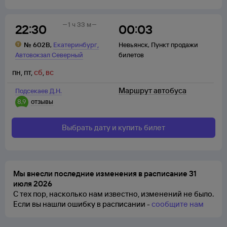
1 ч 33 м
22:30
00:03
,
№
602В
,
Екатеринбург
Невьянск
,
Пункт продажи
Автовокзал Северный
билетов
пн
,
пт
,
сб
,
вс
Маршрут автобуса
Подсекаев Д.Н.
8,9
отзывы
Выбрать дату и купить билет
Мы внесли последние изменения в расписание 31
июля 2026
С тех пор, насколько нам известно, изменений не было.
Если вы нашли ошибку в расписании -
сообщите нам