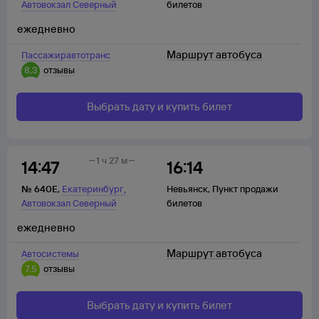
Автовокзал Северный
билетов
ежедневно
Маршрут автобуса
Пассажиравтотранс
8,3
отзывы
Выбрать дату и купить билет
1 ч 27 м
14:47
16:14
,
№
640Е
,
Екатеринбург
Невьянск
,
Пункт продажи
Автовокзал Северный
билетов
ежедневно
Маршрут автобуса
Автосистемы
7,5
отзывы
Выбрать дату и купить билет