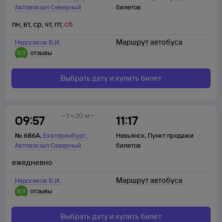
Автовокзал Северный
билетов
пн
,
вт
,
ср
,
чт
,
пт
,
сб
Маршрут автобуса
Недосеков В.И.
8,9
отзывы
Выбрать дату и купить билет
1 ч 20 м
09:57
11:17
,
№
686А
,
Екатеринбург
Невьянск
,
Пункт продажи
Автовокзал Северный
билетов
ежедневно
Маршрут автобуса
Недосеков В.И.
8,9
отзывы
Выбрать дату и купить билет