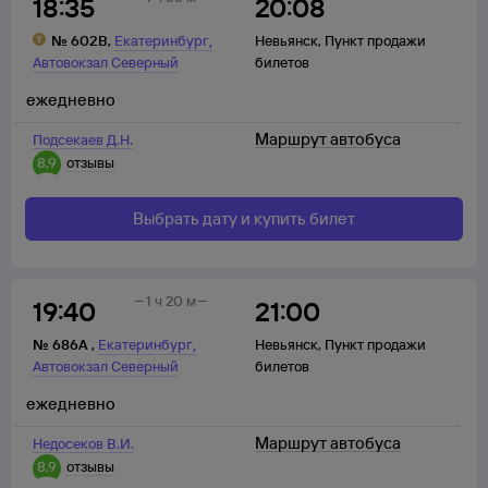
18:35
20:08
,
№
602В
,
Екатеринбург
Невьянск
,
Пункт продажи
Автовокзал Северный
билетов
ежедневно
Маршрут автобуса
Подсекаев Д.Н.
8,9
отзывы
Выбрать дату и купить билет
1 ч 20 м
19:40
21:00
,
№
686А
,
Екатеринбург
Невьянск
,
Пункт продажи
Автовокзал Северный
билетов
ежедневно
Маршрут автобуса
Недосеков В.И.
8,9
отзывы