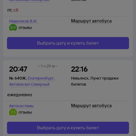
пт
,
сб
Маршрут автобуса
Недосеков В.И.
8,9
отзывы
Выбрать дату и купить билет
1 ч 29 м
20:47
22:16
,
№
640Ж
,
Екатеринбург
Невьянск
,
Пункт продажи
Автовокзал Северный
билетов
ежедневно
Маршрут автобуса
Автосистемы
7,5
отзывы
Выбрать дату и купить билет