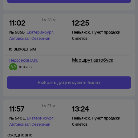
1 ч 23 м
11:02
12:25
,
№
686Б
,
Екатеринбург
Невьянск
,
Пункт продажи
Автовокзал Северный
билетов
по выходным
Маршрут автобуса
Недосеков В.И.
8,9
отзывы
Выбрать дату и купить билет
1 ч 27 м
11:57
13:24
,
№
640Е
,
Екатеринбург
Невьянск
,
Пункт продажи
Автовокзал Северный
билетов
ежедневно