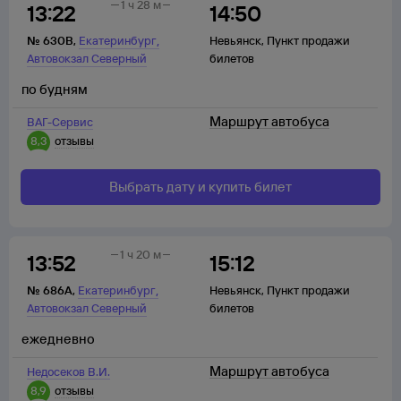
1 ч 28 м
13:22
14:50
,
№
630В
,
Екатеринбург
Невьянск
,
Пункт продажи
Автовокзал Северный
билетов
по будням
Маршрут автобуса
ВАГ-Сервис
8,3
отзывы
Выбрать дату и купить билет
1 ч 20 м
13:52
15:12
,
№
686А
,
Екатеринбург
Невьянск
,
Пункт продажи
Автовокзал Северный
билетов
ежедневно
Маршрут автобуса
Недосеков В.И.
8,9
отзывы