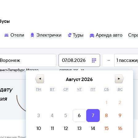
обусы
Отели
Электрички
Туры
Аренда авто
Спр
1
пассажи
анкт-Петербург
,
Москва
сегодня,
завтра
Август 2026
дату
ПН
ВТ
СР
ЧТ
ПТ
СБ
ВС
ния
1
2
3
4
5
6
7
8
9
10
11
12
13
14
15
16
тостанция Донское → Воронеж