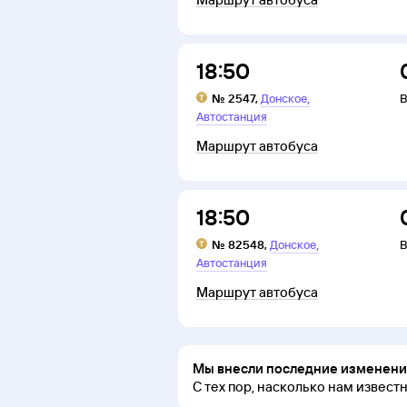
18:50
,
№
2547
,
Донское
В
Автостанция
Маршрут автобуса
18:50
,
№
82548
,
Донское
В
Автостанция
Маршрут автобуса
Мы внесли последние изменения
С тех пор, насколько нам извест