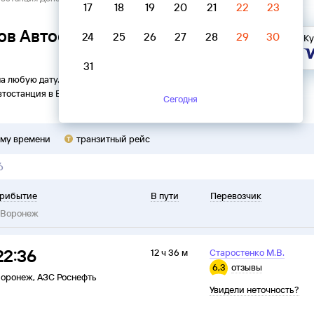
17
18
19
20
21
22
23
ов Автостанция Донское →
24
25
26
27
28
29
30
Ку
31
на любую дату. Вы можете узнать точное расписание
втостанция
в
Воронеж
на
2026
год, выбрать удобный рейс и
Сегодня
ому времени
транзитный рейс
6
рибытие
В пути
Перевозчик
Воронеж
22:36
12 ч 36 м
Старостенко М.В.
6,3
отзывы
оронеж
,
АЗС Роснефть
Увидели неточность?