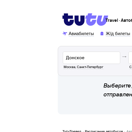
Travel · Авт
Авиабилеты
Ж/д билеты
Москва
,
Санкт-Петербург
С
Выберите 
отправле
ТутуТревел
·
Расписание автобусов
·
Ав