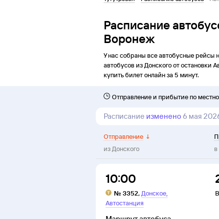
Расписание автобус
Воронеж
У нас собраны все автобусные рейсы 
автобусов из
Донского
от
остановки
А
купить билет онлайн за 5 минут.
Отправление и прибытие по местн
Расписание
изменено
6 мая 202
Отправление
↓
П
из
Донского
в
10:00
,
№
3352
,
Донское
В
Автостанция
Маршрут автобуса