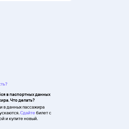
сть?
ся в паспортных данных
ира. Что делать?
 в данных пассажира
ускаются.
Сдайте
билет с
й и купите новый.