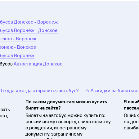
обусов Донское - Воронеж
обусов Воронеж - Донское
нское - Воронеж
ронеж - Донское
обусов Воронеж
обусов
Автостанция Донское
 Откуда и когда отправится автобус?
👛 А скидки на билеты е
По каким документам можно купить
Я ошиб
билет на сайте?
пассаж
зать
Билеты на автобус можно купить по:
Ошибки
нет,
российскому паспорту, свидетельству
не доп
о
рождении, иностранному
ошибко
документу, заграничному