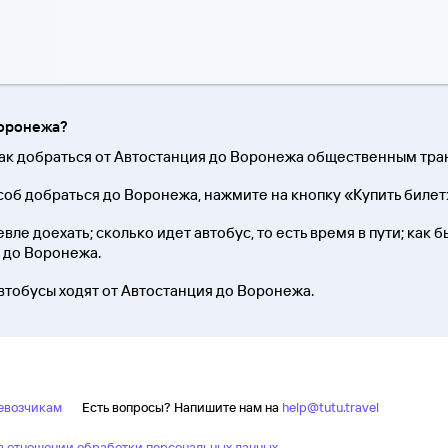
Воронежа?
как добраться от Автостанция до Воронежа общественным тра
об добраться до Воронежа, нажмите на кнопку «Купить билет
ле доехать; сколько идет автобус, то есть время в пути; как 
я до Воронежа.
автобусы ходят от Автостанция до Воронежа.
евозчикам
Есть вопросы? Напишите нам на
help@tutu.travel
 отношении обработки персональных данных