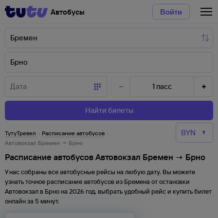
Автобусы
Войти
1
пасс
Найти билеты
ТутуТревел
·
Расписание автобусов
·
Автовокзал Бремен → Брно
Расписание автобусов Автовокзал Бремен → Брно
У нас собраны все автобусные рейсы на любую дату. Вы можете
узнать точное расписание автобусов из
Бремена
от
остановки
Автовокзал
в
Брно
на
2026
год, выбрать удобный рейс и купить билет
онлайн за 5 минут.