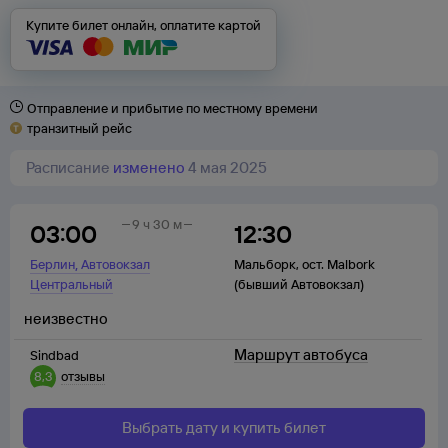
Купите билет онлайн, оплатите картой
Отправление и прибытие по местному времени
транзитный рейс
Расписание
изменено
4 мая 2025
9 ч 30 м
03:00
12:30
,
Берлин
Автовокзал
Мальборк
,
ост. Malbork
Центральный
(бывший Автовокзал)
неизвестно
Маршрут автобуса
Sindbad
8,3
отзывы
Выбрать дату и купить билет