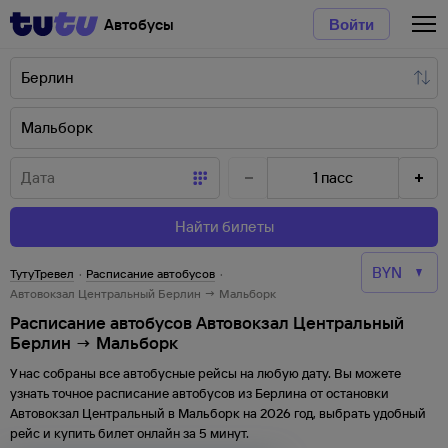
Автобусы
Войти
1
пасс
Найти билеты
ТутуТревел
·
Расписание автобусов
·
Автовокзал Центральный Берлин → Мальборк
Расписание автобусов Автовокзал Центральный
Берлин → Мальборк
У нас собраны все автобусные рейсы на любую дату. Вы можете
узнать точное расписание автобусов из
Берлина
от
остановки
Автовокзал Центральный
в
Мальборк
на
2026
год, выбрать удобный
рейс и купить билет онлайн за 5 минут.