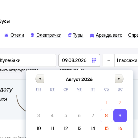
обусы
Отели
Электрички
Туры
Аренда авто
Спр
1
пассажи
анкт-Петербург
,
Москва
сегодня,
завтра
Август 2026
дату
ПН
ВТ
СР
ЧТ
ПТ
СБ
ВС
ния
1
2
3
4
5
6
7
8
9
10
11
12
13
14
15
16
тостанция Ардатов, Нижегородская область → Кулебаки