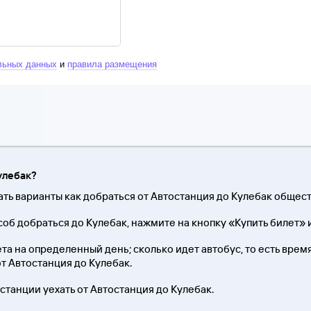
льных данных
и
правила размещения
улебак?
ать варианты как добраться от Автостанция до Кулебак обще
об добраться до Кулебак, нажмите на кнопку «Купить билет» 
та на определенный день; сколько идет автобус, то есть время 
от Автостанция до Кулебак.
 станции уехать от Автостанция до Кулебак.