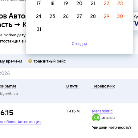
17
18
19
20
21
22
23
ов Автостанция Ардатов,
24
25
26
27
28
29
30
Ку
сть → Кулебаки
31
на любую дату. Вы можете узнать точное расписание
втостанция
в
Кулебаки
на
2026
год, выбрать удобный рейс
Сегодня
ому времени
транзитный рейс
 2026
рибытие
В пути
Перевозчик
Кулебаки
16:15
1 ч 15 м
Мегаполис
8,8
отзывы
,
улебаки
Автостанция
Увидели неточность?