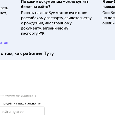
По каким документам можно купить
Я ошиб
билет на сайте?
пассаж
зать
Билеты на автобус можно купить по:
Ошибки
нет,
российскому паспорту, свидетельству
не доп
о
рождении, иностранному
ошибко
документу, заграничному
паспорту
РФ.
ветов
о том, как работает Туту
можно не указывать
 придёт на вашу эл.почту