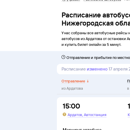
Расписание автобус
Нижегородская обла
У нас собраны все автобусные рейсы 
автобусов из
Ардатова
от
остановки
А
и купить билет онлайн за 5 минут.
Отправление и прибытие по местн
Расписание
изменено
17 апреля
Отправление
↓
П
из
Ардатова
в
15:00
,
Ардатов
Автостанция
К
Маршрут автобуса