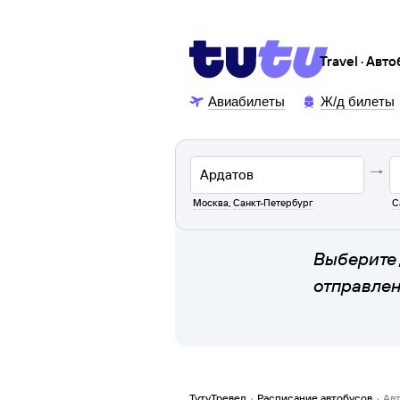
Travel · Авт
Авиабилеты
Ж/д билеты
Москва
,
Санкт-Петербург
С
Выберите 
отправле
ТутуТревел
·
Расписание автобусов
·
Ав