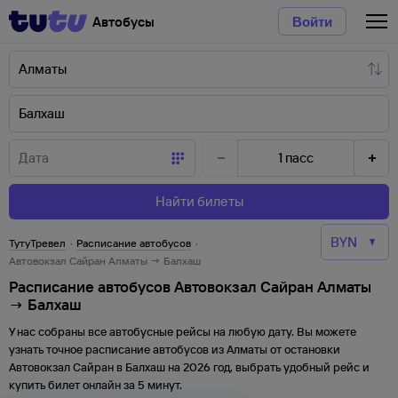
Автобусы
Войти
1
пасс
Найти билеты
ТутуТревел
·
Расписание автобусов
·
Автовокзал Сайран Алматы → Балхаш
Расписание автобусов Автовокзал Сайран Алматы
→ Балхаш
У нас собраны все автобусные рейсы на любую дату. Вы можете
узнать точное расписание автобусов из
Алматы
от
остановки
Автовокзал Сайран
в
Балхаш
на
2026
год, выбрать удобный рейс и
купить билет онлайн за 5 минут.