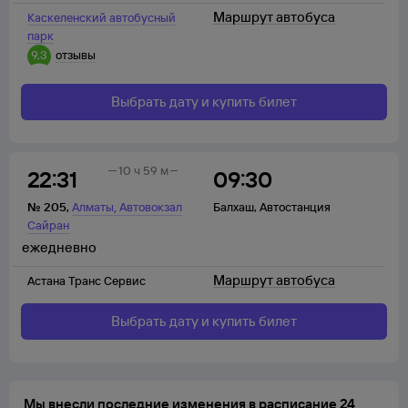
Маршрут автобуса
Каскеленский автобусный
парк
9,3
отзывы
Выбрать дату и купить билет
10 ч 59 м
22:31
09:30
,
№
205
,
Алматы
Автовокзал
Балхаш
,
Автостанция
Сайран
ежедневно
Маршрут автобуса
Астана Транс Сервис
Выбрать дату и купить билет
Мы внесли последние изменения в расписание 24