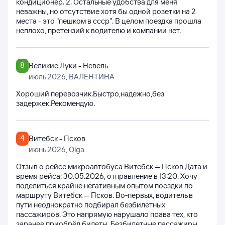
кондиционер. 2. Остальные удобства для меня
неважны, но отсутствие хотя бы одной розетки на 2
места - это "пешком в ссср". В целом поездка прошла
неплохо, претензий к водителю и компании нет.
8
Великие Луки - Невель
июль 2026
, ВАЛЕНТИНА
Хороший перевозчик.Быстро,надежно,без
задержек.Рекомендую.
4
Витебск - Псков
июнь 2026
, Olga
Отзыв о рейсе микроавтобуса Витебск — Псков Дата и
время рейса: 30.05.2026, отправление в 13:20. Хочу
поделиться крайне негативным опытом поездки по
маршруту Витебск — Псков. Во‑первых, водитель в
пути неоднократно подбирал безбилетных
пассажиров. Это напрямую нарушало права тех, кто
заранее приобрёл билеты. Безбилетные пассажиры