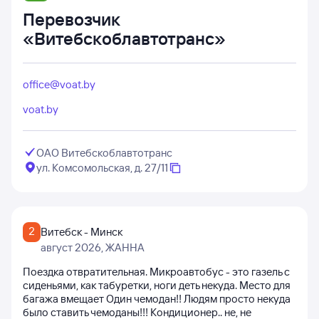
Перевозчик
«Витебскоблавтотранс»
office@voat.by
voat.by
ОАО Витебскоблавтотранс
ул. Комсомольская, д. 27/11
2
Витебск - Минск
август 2026
, ЖАННА
Поездка отвратительная. Микроавтобус - это газель с
сиденьями, как табуретки, ноги деть некуда. Место для
багажа вмещает Один чемодан!! Людям просто некуда
было ставить чемоданы!!! Кондиционер.. не, не