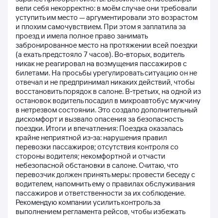
вели себя некорректно: в моём случае они требовали
уступить им место — аргументировали это возрастом
и плохим самочувствием. При этом я заплатила за
проезд и имела полное право занимать
забронированное место на протяжении всей поездки
(а ехать предстояло 7 часов). Во‑вторых, водитель
никак не реагировал на возмущения пассажиров с
билетами. На просьбы урегулировать ситуацию он не
отвечал и не предпринимал никаких действий, чтобы
восстановить порядок в салоне. В‑третьих, на одной из
остановок водитель посадил в микроавтобус мужчину
в нетрезвом состоянии. Это создало дополнительный
дискомфорт и вызвало опасения за безопасность
поездки. Итоги и впечатления: Поездка оказалась
крайне неприятной из‑за: нарушения правил
перевозки пассажиров; отсутствия контроля со
стороны водителя; некомфортной и отчасти
небезопасной обстановки в салоне. Считаю, что
перевозчик должен принять меры: провести беседу с
водителем, напомнить ему о правилах обслуживания
пассажиров и ответственности за их соблюдение.
Рекомендую компании усилить контроль за
выполнением регламента рейсов, чтобы избежать