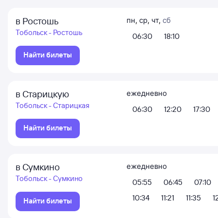
в Ростошь
пн
,
ср
,
чт
,
сб
Тобольск - Ростошь
06:30
18:10
Найти билеты
в Старицкую
ежедневно
Тобольск - Старицкая
06:30
12:20
17:30
Найти билеты
в Сумкино
ежедневно
Тобольск - Сумкино
05:55
06:45
07:10
10:34
11:21
11:35
1
Найти билеты