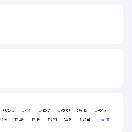
07:20
07:31
08:22
09:00
09:15
09:45
2:06
12:45
13:15
13:31
14:15
15:04
еще 11 ...