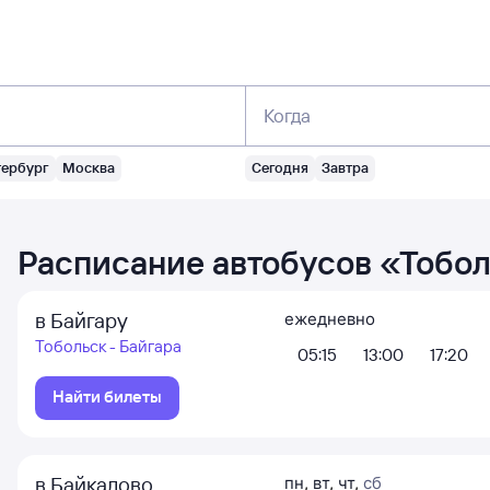
Когда
тербург
Москва
Сегодня
Завтра
Расписание автобусов
«
Тобо
в Байгару
ежедневно
Тобольск - Байгара
05:15
13:00
17:20
Найти билеты
в Байкалово
пн
,
вт
,
чт
,
сб