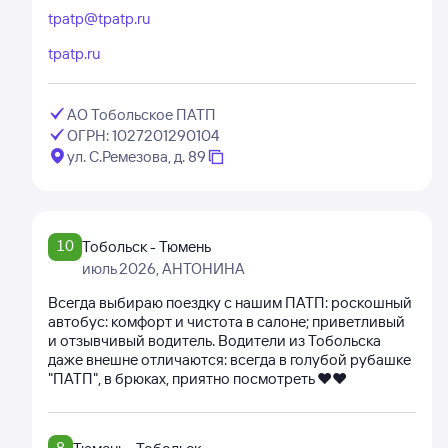
tpatp@tpatp.ru
tpatp.ru
АО Тобольское ПАТП
ОГРН: 1027201290104
ул. С.Ремезова, д. 89
10
Тобольск - Тюмень
июль 2026
, АНТОНИНА
Всегда выбираю поездку с нашим ПАТП: роскошный
автобус: комфорт и чистота в салоне; приветливый
и отзывчивый водитель. Водители из Тобольска
даже внешне отличаются: всегда в голубой рубашке
"ПАТП", в брюках, приятно посмотреть ❤❤
8