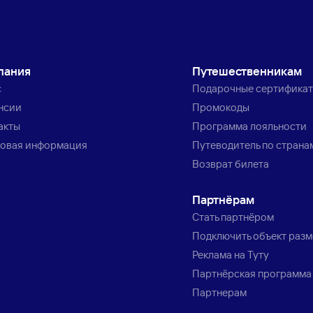
пания
Путешественникам
с
Подарочные сертифика
нсии
Промокоды
акты
Программа лояльности
овая информация
Путеводитель по страна
Возврат билета
Партнёрам
Стать партнёром
Подключить объект раз
Реклама на Туту
Партнёрская программа
Партнерам