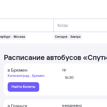
Когда
тербург
Москва
Сегодня
Завтра
Расписание автобусов
«
Спут
в Бремен
ср
Калининград - Бремен
16:30
Найти билеты
в Гданьск
ежедневно