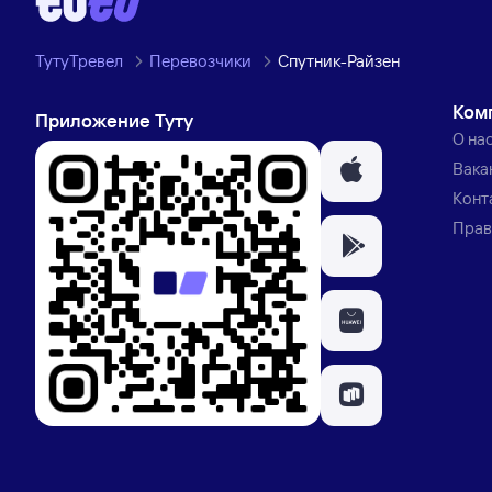
ТутуТревел
Перевозчики
Спутник-Райзен
Ком
Приложение Туту
О на
Вака
Конт
Прав