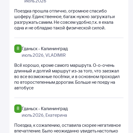
июль 2026
Поездка прошла отлично, огромное спасибо
шоферу. Единственное, багаж нужно загружать и
разгружать самим. Не совсем удобно,т.к. я ехала
одна и не обладаю такой физической силой.
8
Гданьск - Калининград
июль 2026
, VLADIMIR
Всё хорошо, кроме самого маршрута. О-о-очень
длинный и долгий маршрут из-за того, что заезжал
во все возможные посёлки, и в основном проходил
по второстепенным дорогам. Больше не поеду на
автобусе
8
Гданьск - Калининград
июль 2026
, Екатерина
Поездка, к сожалению, оставила скорее негативное
впечатление. Было неожиданно увидеть настолько