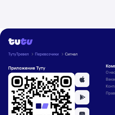
ТутуТревел
Перевозчики
Сигнал
Ком
Приложение Туту
О на
Вака
Конт
Прав