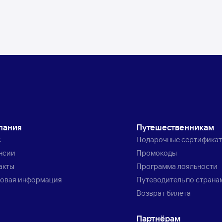
пания
Путешественникам
с
Подарочные сертифика
нсии
Промокоды
акты
Программа лояльности
овая информация
Путеводитель по страна
Возврат билета
Партнёрам