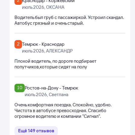
2
Краснодар - Коржевский
июль 2026
, ОКСАНА
Водитель был груб с пассажиркой. Устроил скандал.
Автобус грязный и очень старый.
2
Темрюк - Краснодар
июль 2026
, АЛЕКСАНДР
Плохой водитель, по дороге подбирает
попутчиков,которые сидят на полу
10
Ростов-на-Дону - Темрюк
июль 2026
, Светлана
Очень комфортная поездка. Спокойно, удобно.
Чистота в автобусе превосходная. Спасибо
огромное водителю и компании "Сигнал".
Ещё
149
отзывов