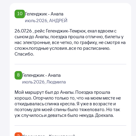
10
Геленджик - Анапа
июль 2026
, АНДРЕЙ
26.07.26 , рейс Геленджик-Темрюк, ехал вдвоем с
сыном до Анапы, поездка прошла отлично, билеты у
нас электронные, все четко, по графику, не смотря на
сложн.погодные условия..все по расписанию.
Спасибо.
8
Геленджик - Анапа
июль 2026
, Людмила
Мой маршрут был до Анапы. Поездка прошла
хорошо. Огорчило только то, что на моем месте не
откидывалась спинка кресла. Я уже в возрасте и
поэтому для моей спины было тяжеловато. Но так
уж случилось и деваться было некуда. Доехала.