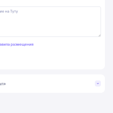
авила размещения
ал»