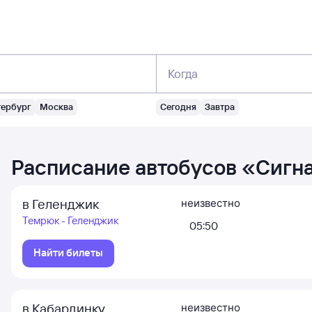
Когда
тербург
Москва
Сегодня
Завтра
Расписание автобусов
«
Сигн
в Геленджик
неизвестно
Темрюк - Геленджик
05:50
Найти билеты
в Кабардинку
неизвестно