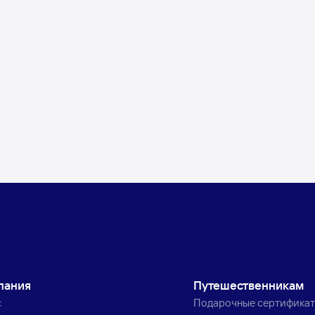
пания
Путешественникам
с
Подарочные сертифика