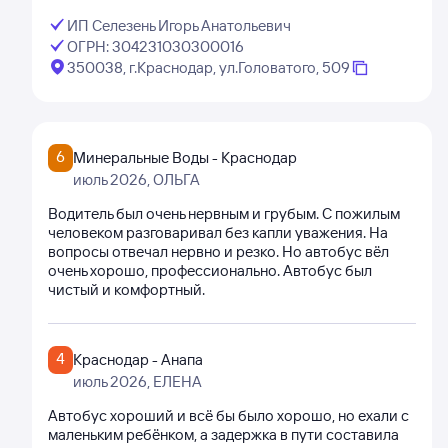
ИП Селезень Игорь Анатольевич
ОГРН: 304231030300016
350038, г.Краснодар, ул.Головатого, 509
6
Минеральные Воды - Краснодар
июль 2026
, ОЛЬГА
Водитель был очень нервным и грубым. С пожилым
человеком разговаривал без капли уважения. На
вопросы отвечал нервно и резко. Но автобус вёл
очень хорошо, профессионально. Автобус был
чистый и комфортный.
4
Краснодар - Анапа
июль 2026
, ЕЛЕНА
Автобус хороший и всё бы было хорошо, но ехали с
маленьким ребёнком, а задержка в пути составила