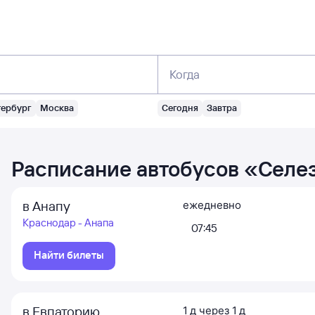
Когда
тербург
Москва
Сегодня
Завтра
Расписание автобусов
«
Селез
в Анапу
ежедневно
Краснодар - Анапа
07:45
Найти билеты
в Евпаторию
1
д
через
1
д