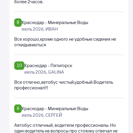
более 2часов.
8
Краснодар - Минеральные Воды
июль 2026
, ИВАН
Все хорошо,кроме одного не удобные сидения не
откидываються
10
Краснодар - Пятигорск
июль 2026
, GALINA
Все отлично,автобус чистый,удобный.Водитель
профессионал!!!
8
Краснодар - Минеральные Воды
июль 2026
, СЕРГЕЙ
Автобус отличный, водители профессионалы. Но
один водитель на вопросы про стоянку отвечал не