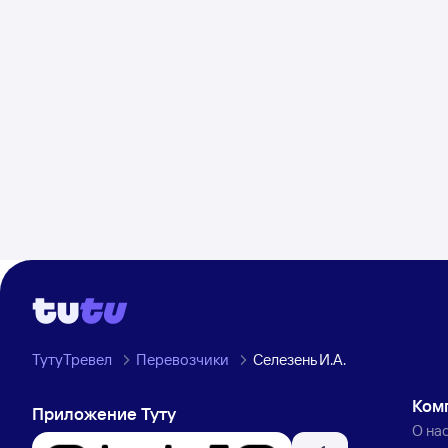
ТутуТревел
Перевозчики
Селезень И.А.
Ком
Приложение Туту
О на