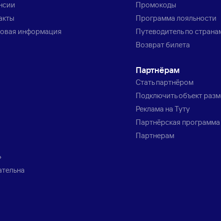
нсии
Промокоды
акты
Программа лояльности
овая информация
Путеводитель по страна
Возврат билета
Партнёрам
Стать партнёром
Подключить объект раз
Реклама на Туту
Партнёрская программа
Партнерам
»
ательна