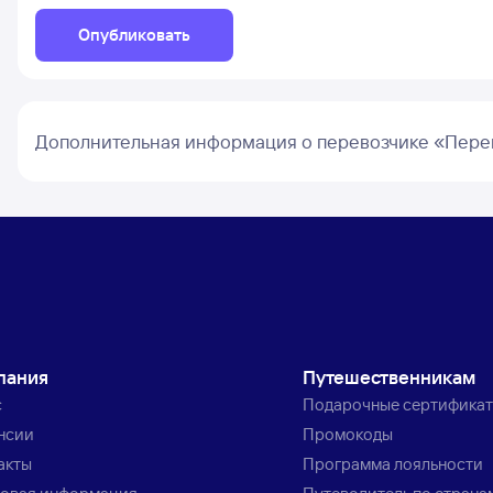
Опубликовать
Дополнительная информация о перевозчике «Пере
пания
Путешественникам
с
Подарочные сертифика
нсии
Промокоды
акты
Программа лояльности