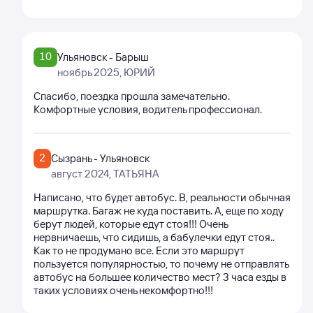
10
Ульяновск - Барыш
ноябрь 2025
, ЮРИЙ
Спасибо, поездка прошла замечательно.
Комфортные условия, водитель профессионал.
2
Сызрань - Ульяновск
август 2024
, ТАТЬЯНА
Написано, что будет автобус. В, реальности обычная
маршрутка. Багаж не куда поставить. А, еще по ходу
берут людей, которые едут стоя!!! Очень
нервничаешь, что сидишь, а бабулечки едут стоя..
Как то не продумано все. Если это маршрут
пользуется популярностью, то почему не отправлять
автобус на большее количество мест? 3 часа езды в
таких условиях очень некомфортно!!!