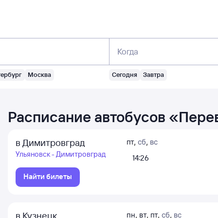
Когда
тербург
Москва
Сегодня
Завтра
Расписание автобусов
«
Пере
в Димитровград
пт
,
сб
,
вс
Ульяновск - Димитровград
14:26
Найти билеты
в Кузнецк
пн
,
вт
,
пт
,
сб
,
вс