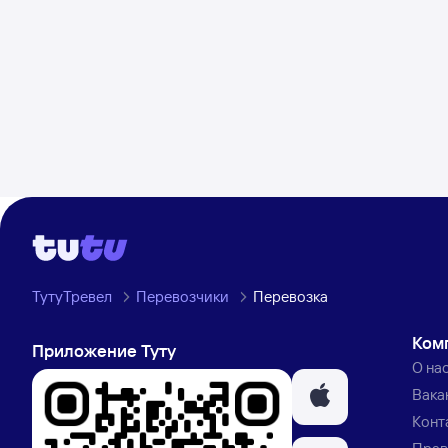
ТутуТревел
Перевозчики
Перевозка
Ком
Приложение Туту
О на
Вака
Конт