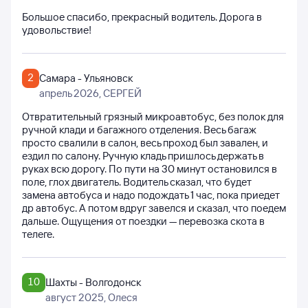
Большое спасибо, прекрасный водитель. Дорога в
удовольствие!
2
Самара - Ульяновск
апрель 2026
, СЕРГЕЙ
Отвратительный грязный микроавтобус, без полок для
ручной клади и багажного отделения. Весь багаж
просто свалили в салон, весь проход был завален, и
ездил по салону. Ручную кладь пришлось держать в
руках всю дорогу. По пути на 30 минут остановился в
поле, глох двигатель. Водитель сказал, что будет
замена автобуса и надо подождать 1 час, пока приедет
др автобус. А потом вдруг завелся и сказал, что поедем
дальше. Ощущения от поездки — перевозка скота в
телеге.
10
Шахты - Волгодонск
август 2025
, Олеся