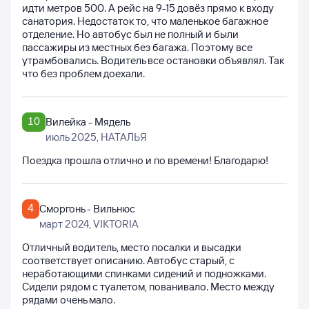
идти метров 500. А рейс на 9-15 довёз прямо к входу
санатория. Недостаток то, что маленькое багажное
отделение. Но автобус был не полный и были
пассажиры из местных без багажа. Поэтому все
утрамбовались. Водитель все остановки объявлял. Так
что без проблем доехали.
10
Вилейка - Мядель
июль 2025
, НАТАЛЬЯ
Поездка прошла отлично и по времени! Благодарю!
4
Сморгонь - Вильнюс
март 2024
, VIKTORIA
Отличный водитель, место посалки и высадки
соответствует описанию. Автобус старый, с
неработающими спинками сидений и подножками.
Сидели рядом с туалетом, пованивало. Место между
рядами очень мало.