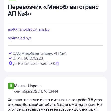
Перевозчик «Миноблавтотранс
АП №4»
ap4@minoblavtotrans.by
ap4molod.by/
ОАО Миноблавтотранс АП № 4
ОГРН: 601070223
ул. Великосельская, д.38
8
Минск - Нарочь
сентябрь 2025
, ВАЛЕРИЯ
Хорошо что взяли билет именно на этот рейс. В 8 утра
отходил большой автобус с багажным отделением. Но
этот рейс вас высаживает на трассе и до санатория