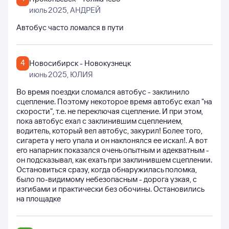
июль 2025
, АНДРЕЙ
Автобус часто ломался в пути
4
Новосибирск - Новокузнецк
июнь 2025
, ЮЛИЯ
Во время поездки сломался автобус - заклинило
сцепление. Поэтому некоторое время автобус ехал "на
скорости", т.е. не переключая сцепление. И при этом,
пока автобус ехал с заклинившим сцеплением,
водитель, который вел автобус, закурил! Более того,
сигарета у него упала и он наклонялся ее искал!. А вот
его напарник показался очень опытным и адекватным -
он подсказывал, как ехать при заклинившем сцеплении.
Остановиться сразу, когда обнаружилась поломка,
было по-видимому небезопасным - дорога узкая, с
изгибами и практически без обочины. Остановились
на площадке