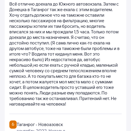
Всё отлично доехала до Южного автовокзала. Затем с
Донецка в Таганрог так же ехала с этим водителем.
Хочу отдать должное что на таможне оставили
несколько пассажиров на фильтрацию, многие
пассажиры хотели их там бросить, но водитель
вписался за них и мы прождали 1,5 часа. Только потом
доехали до места назначения. Я считаю, что он
достойно поступил. (Я сама лично как-то ехала на
другом автобусе, тоже на таможне были проблемы и в
итоге что? Водила тот киданул меня. Вот это
некрасиво было) Из недостатков да, автобус
небольшой,но если ехать с ручной кладью, маленькой
сумкой человеку со среднем телосложением вполне
неплохо. А то покупать место для багажа кто-то не
хочет, а потом жалуется мол места мало с сумками
сидит. В целом водитель просто уставший его тоже
можно понять. Люди разные ему попадаются. По
требованию так же останавливал. Притензий нет. Не
наговаривайте на человека!
6
Таганрог - Новоазовск
сентябрь 2022
, Наталья