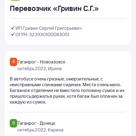
Перевозчик «Гривин С.Г.»
ИП Гривин Сергей Григорьевич
ОГРН: 323930100083051
4
Таганрог - Новоазовск
октябрь 2022
, Ирина
В автобусе очень грязные, омерзительные, с
неисправными спинками сидения. Места очень мало.
Багажное отделение не вместило половину сумок и их
пришлось держать в руках, хотя багаж был оплачен за
каждую из сумок.
8
Таганрог - Донецк
октябрь 2022
, Карина