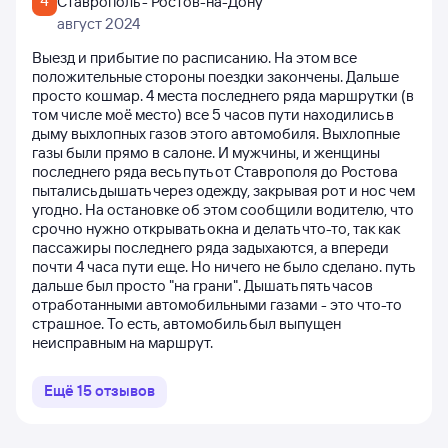
4
Ставрополь - Ростов-на-Дону
август 2024
Выезд и прибытие по расписанию. На этом все
положительные стороны поездки закончены. Дальше
просто кошмар. 4 места последнего ряда маршрутки (в
том числе моё место) все 5 часов пути находились в
дыму выхлопных газов этого автомобиля. Выхлопные
газы были прямо в салоне. И мужчины, и женщины
последнего ряда весь путь от Ставрополя до Ростова
пытались дышать через одежду, закрывая рот и нос чем
угодно. На остановке об этом сообщили водителю, что
срочно нужно открывать окна и делать что-то, так как
пассажиры последнего ряда задыхаются, а впереди
почти 4 часа пути еще. Но ничего не было сделано. путь
дальше был просто "на грани". Дышать пять часов
отработанными автомобильными газами - это что-то
страшное. То есть, автомобиль был выпущен
неисправным на маршрут.
Ещё
15
отзывов