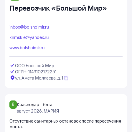
Перевозчик «Большой Мир»
inbox@bolshoimir.ru
krimskie@yandex.ru
www.bolshoimir.ru
ООО Большой Мир
ОГРН: 1149102172251
ул. Амета Моллаева, д. 1
8
Краснодар - Ялта
август 2026
, МАРИЯ
Отсутствие санитарных остановок после пересечения
моста.