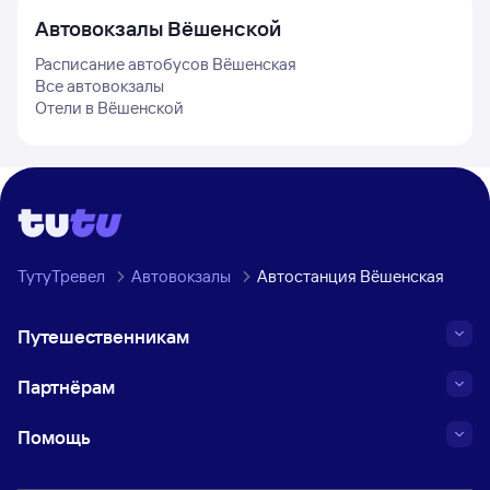
Автовокзалы
Вёшенской
Расписание автобусов
Вёшенская
Все автовокзалы
Отели в
Вёшенской
ТутуТревел
Автовокзалы
Автостанция Вёшенская
Путешественникам
Партнёрам
Помощь