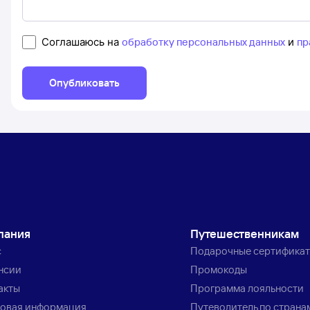
Соглашаюсь на
обработку персональных данных
и
пр
Опубликовать
пания
Путешественникам
с
Подарочные сертифика
нсии
Промокоды
акты
Программа лояльности
овая информация
Путеводитель по страна