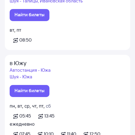
Шуя - Талицы, Ивановская область
Найти билеты
вт
,
пт
08:50
в Южу
Автостанция - Южа
Шуя - Южа
Найти билеты
пн
,
вт
,
ср
,
чт
,
пт
,
сб
05:45
13:45
ежедневно
07:45
10:10
11:40
12:50