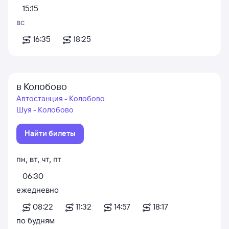
15:15
вс
16:35
18:25
в Колобово
Автостанция - Колобово
Шуя - Колобово
Найти билеты
пн
,
вт
,
чт
,
пт
06:30
ежедневно
08:22
11:32
14:57
18:17
по будням