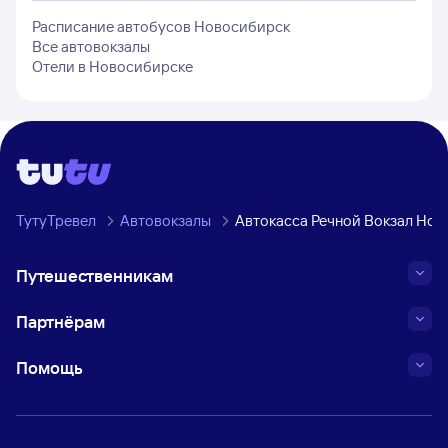
Расписание автобусов
Новосибирск
Все автовокзалы
Отели в
Новосибирске
ТутуТревел
Автовокзалы
Автокасса Речной Вокзал Но
Путешественникам
Партнёрам
Помощь