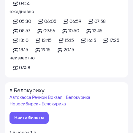
04:55
ежедневно
05:30
06:05
06:59
07:58
08:57
09:56
10:50
12:45
13:10
13:45
15:15
16:15
17:25
18:15
19:15
20:15
неизвестно
07:58
в Белокуриху
Автокасса Речной Вокзал - Белокуриха
Новосибирск - Белокуриха
Найти билеты
1
д
через
1
д