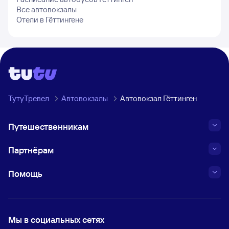
Все автовокзалы
Отели в
Гёттингене
ТутуТревел
Автовокзалы
Автовокзал Гёттинген
Путешественникам
Партнёрам
Помощь
Мы в социальных сетях