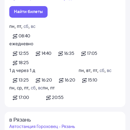
Найти билеты
пн
,
пт
,
сб
,
вс
08:40
ежедневно
12:55
14:40
16:35
17:05
18:25
1
д
через
1
д
пн
,
вт
,
пт
,
сб
,
вс
13:25
16:20
16:20
15:10
пн
,
ср
,
пт
,
сб
,
вс
пн
,
пт
17:00
20:55
в Рязань
Автостанция Гороховец - Рязань