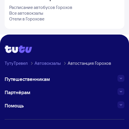
Расписание автобусов
Горохов
Все автовокзалы
Отели в
Горохове
ТутуТревел
Автовокзалы
Автостанция Горохов
Путешественникам
Партнёрам
Помощь