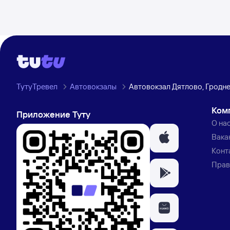
ТутуТревел
Автовокзалы
Автовокзал Дятлово, Гродн
Ком
Приложение Туту
О на
Вака
Конт
Прав