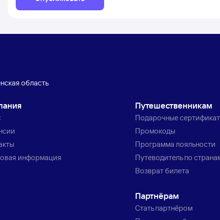
енская область
пания
Путешественникам
с
Подарочные сертифика
нсии
Промокоды
акты
Программа лояльности
овая информация
Путеводитель по страна
Возврат билета
Партнёрам
Стать партнёром