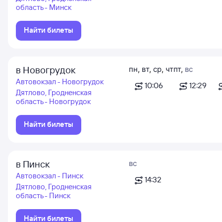
область - Минск
Найти билеты
в Новогрудок
пн
,
вт
,
ср
,
чт
пт
,
вс
Автовокзал - Новогрудок
10:06
12:29
Дятлово, Гродненская
область - Новогрудок
Найти билеты
в Пинск
вс
Автовокзал - Пинск
14:32
Дятлово, Гродненская
область - Пинск
Найти билеты