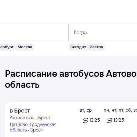
Когда
тербург
Москва
Сегодня
Завтра
Расписание автобусов
Автово
область
в Брест
вт
,
ср
пн
,
чт
,
пт
,
сб
,
в
Автовокзал - Брест
13:25
13:25
Дятлово, Гродненская
область - Брест