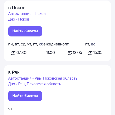
в Псков
Автостанция - Псков
Дно - Псков
Найти билеты
пн
,
вт
,
ср
,
чт
,
пт
,
сб
ежедневно
пт
пт
,
вс
07:30
11:00
13:05
15:35
в Рвы
Автостанция - Рвы, Псковская область
Дно - Рвы, Псковская область
Найти билеты
чт