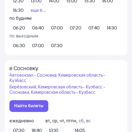
12:30
13:00
14:00
15:00
15:30
16:00
16:30
еще 6 ...
по будням
06:20
06:40
07:00
07:20
07:40
14:30
по выходным
06:30
07:00
07:30
в Сосновку
Автовокзал - Сосновка, Кемеровская область -
Кузбасс
Берёзовский, Кемеровская область - Кузбасс -
Сосновка, Кемеровская область - Кузбасс
Найти билеты
ежедневно
вт
,
ср
,
чт
,
пт
пн
,
сб
,
вс
07:30
18:40
13:10
14:05