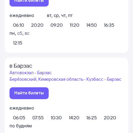
Найти билеты
ежедневно
вт
,
ср
,
чт
,
пт
06:10
20:20
09:20
11:20
14:50
16:35
пн
,
сб
,
вс
12:15
в Барзас
Автовокзал - Барзас
Берёзовский, Кемеровская область - Кузбасс - Барзас
Найти билеты
ежедневно
06:05
07:55
10:30
14:20
16:25
20:20
по будням