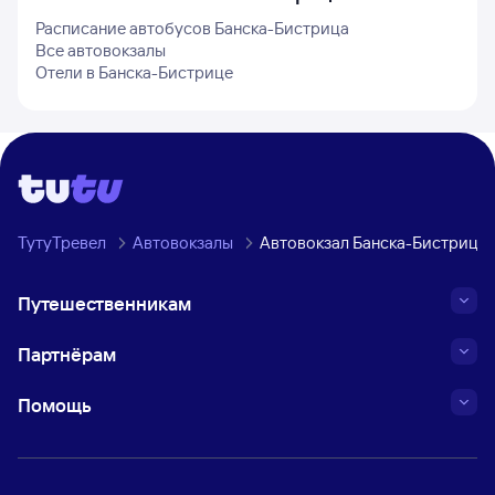
Расписание автобусов
Банска-Бистрица
Все автовокзалы
Отели в
Банска-Бистрице
ТутуТревел
Автовокзалы
Автовокзал Банска-Бистрица
Путешественникам
Партнёрам
Помощь